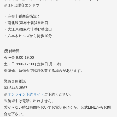
※１Fは理容エンドウ
・麻布十番商店街近く
・南北線[麻布十番]4番出口
・大江戸線[麻布十番]7番出口
・六本木ヒルズから徒歩10分
[受付時間]
火〜金 9:00-19:00
土・日 9:00-17:00 [ 定休日 月・木]
※研修、勉強会で臨時休業する場合があります。
緊急専用電話
03-5443-3567
※
オンライン予約サイト
ご予約ください。
※施術中は電話に出れません。
繋がらない時は時間をおいてお電話を頂くか、公式LINEからお問
合せ下さい。