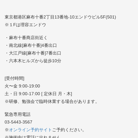
東京都港区麻布十番2丁目13番地-10エンドウビル5F(501)
※１Fは理容エンドウ
・麻布十番商店街近く
・南北線[麻布十番]4番出口
・大江戸線[麻布十番]7番出口
・六本木ヒルズから徒歩10分
[受付時間]
火〜金 9:00-19:00
土・日 9:00-17:00 [ 定休日 月・木]
※研修、勉強会で臨時休業する場合があります。
緊急専用電話
03-5443-3567
※
オンライン予約サイト
ご予約ください。
※施術中は電話に出れません。