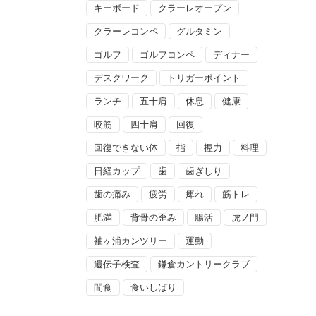
キーボード
クラーレオープン
クラーレコンペ
グルタミン
ゴルフ
ゴルフコンペ
ディナー
デスクワーク
トリガーポイント
ランチ
五十肩
休息
健康
咬筋
四十肩
回復
回復できない体
指
握力
料理
日経カップ
歯
歯ぎしり
歯の痛み
疲労
痺れ
筋トレ
肥満
背骨の歪み
腸活
虎ノ門
袖ヶ浦カンツリー
運動
遺伝子検査
鎌倉カントリークラブ
間食
食いしばり