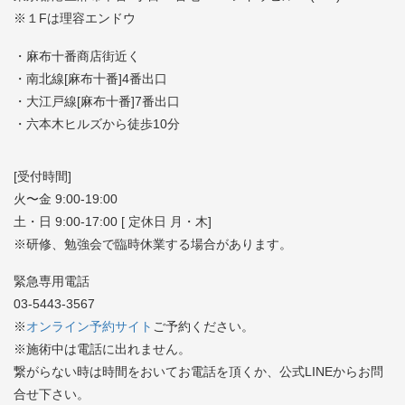
※１Fは理容エンドウ
・麻布十番商店街近く
・南北線[麻布十番]4番出口
・大江戸線[麻布十番]7番出口
・六本木ヒルズから徒歩10分
[受付時間]
火〜金 9:00-19:00
土・日 9:00-17:00 [ 定休日 月・木]
※研修、勉強会で臨時休業する場合があります。
緊急専用電話
03-5443-3567
※
オンライン予約サイト
ご予約ください。
※施術中は電話に出れません。
繋がらない時は時間をおいてお電話を頂くか、公式LINEからお問
合せ下さい。