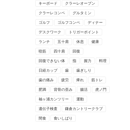
キーボード
クラーレオープン
クラーレコンペ
グルタミン
ゴルフ
ゴルフコンペ
ディナー
デスクワーク
トリガーポイント
ランチ
五十肩
休息
健康
咬筋
四十肩
回復
回復できない体
指
握力
料理
日経カップ
歯
歯ぎしり
歯の痛み
疲労
痺れ
筋トレ
肥満
背骨の歪み
腸活
虎ノ門
袖ヶ浦カンツリー
運動
遺伝子検査
鎌倉カントリークラブ
間食
食いしばり