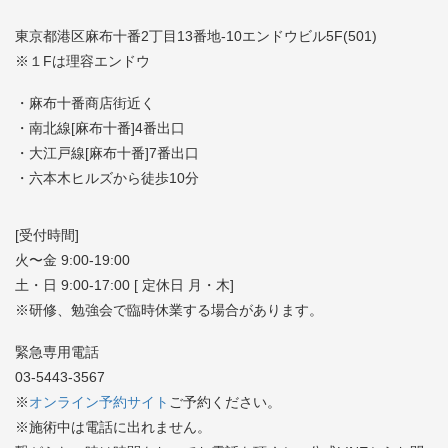
東京都港区麻布十番2丁目13番地-10エンドウビル5F(501)
※１Fは理容エンドウ
・麻布十番商店街近く
・南北線[麻布十番]4番出口
・大江戸線[麻布十番]7番出口
・六本木ヒルズから徒歩10分
[受付時間]
火〜金 9:00-19:00
土・日 9:00-17:00 [ 定休日 月・木]
※研修、勉強会で臨時休業する場合があります。
緊急専用電話
03-5443-3567
※
オンライン予約サイト
ご予約ください。
※施術中は電話に出れません。