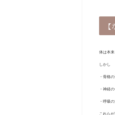
【
体は本来
しかし
・骨格の
・神経の
・呼吸の
これらが