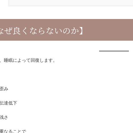
なぜ良くならないのか】
、睡眠によって回復します。
歪み
伝達低下
浅さ
重なることで