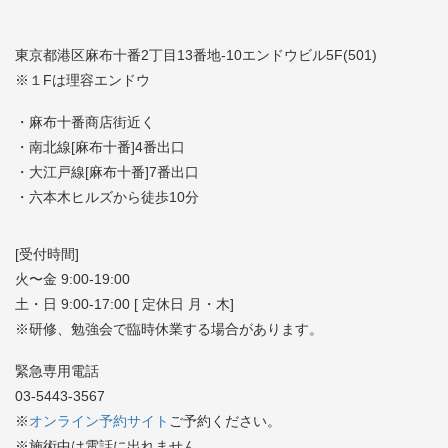
東京都港区麻布十番2丁目13番地-10エンドウビル5F(501)
※１Fは理容エンドウ
・麻布十番商店街近く
・南北線[麻布十番]4番出口
・大江戸線[麻布十番]7番出口
・六本木ヒルズから徒歩10分
[受付時間]
火〜金 9:00-19:00
土・日 9:00-17:00 [ 定休日 月・木]
※研修、勉強会で臨時休業する場合があります。
緊急専用電話
03-5443-3567
※
オンライン予約サイト
ご予約ください。
※施術中は電話に出れません。