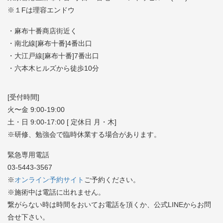
※１Fは理容エンドウ
・麻布十番商店街近く
・南北線[麻布十番]4番出口
・大江戸線[麻布十番]7番出口
・六本木ヒルズから徒歩10分
[受付時間]
火〜金 9:00-19:00
土・日 9:00-17:00 [ 定休日 月・木]
※研修、勉強会で臨時休業する場合があります。
緊急専用電話
03-5443-3567
※
オンライン予約サイト
ご予約ください。
※施術中は電話に出れません。
繋がらない時は時間をおいてお電話を頂くか、公式LINEからお問
合せ下さい。