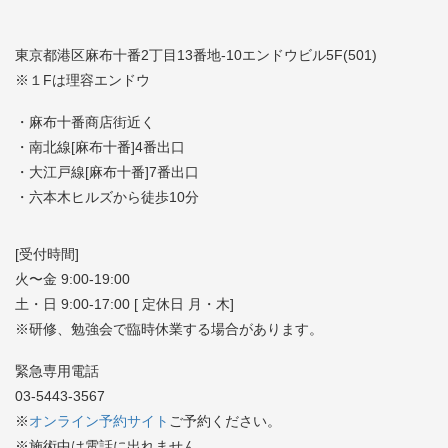
東京都港区麻布十番2丁目13番地-10エンドウビル5F(501)
※１Fは理容エンドウ
・麻布十番商店街近く
・南北線[麻布十番]4番出口
・大江戸線[麻布十番]7番出口
・六本木ヒルズから徒歩10分
[受付時間]
火〜金 9:00-19:00
土・日 9:00-17:00 [ 定休日 月・木]
※研修、勉強会で臨時休業する場合があります。
緊急専用電話
03-5443-3567
※
オンライン予約サイト
ご予約ください。
※施術中は電話に出れません。