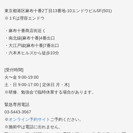
東京都港区麻布十番2丁目13番地-10エンドウビル5F(501)
※１Fは理容エンドウ
・麻布十番商店街近く
・南北線[麻布十番]4番出口
・大江戸線[麻布十番]7番出口
・六本木ヒルズから徒歩10分
[受付時間]
火〜金 9:00-19:00
土・日 9:00-17:00 [ 定休日 月・木]
※研修、勉強会で臨時休業する場合があります。
緊急専用電話
03-5443-3567
※
オンライン予約サイト
ご予約ください。
※施術中は電話に出れません。