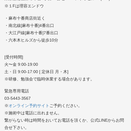
※１Fは理容エンドウ
・麻布十番商店街近く
・南北線[麻布十番]4番出口
・大江戸線[麻布十番]7番出口
・六本木ヒルズから徒歩10分
[受付時間]
火〜金 9:00-19:00
土・日 9:00-17:00 [ 定休日 月・木]
※研修、勉強会で臨時休業する場合があります。
緊急専用電話
03-5443-3567
※
オンライン予約サイト
ご予約ください。
※施術中は電話に出れません。
繋がらない時は時間をおいてお電話を頂くか、公式LINEからお問
合せ下さい。