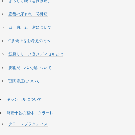
ぎっくり腰（急性腰痛）
産後の尿もれ・恥骨痛
四十肩、五十肩について
O脚矯正をお考えの方へ
筋膜リリース器メディセルとは
腱鞘炎、バネ指について
顎関節症について
キャンセルについて
麻布十番の整体 クラーレ
クラーレプラクティス