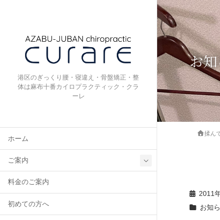
お知
港区のぎっくり腰・寝違え・骨盤矯正・整
体は麻布十番カイロプラクティック・クラ
ーレ
揉ん
ホーム
ご案内
料金のご案内
2011
初めての方へ
お知