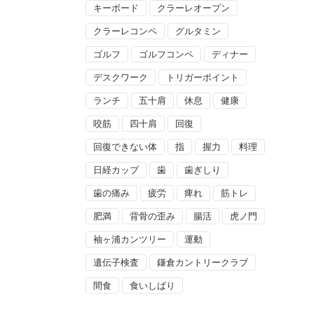
キーボード
クラーレオープン
クラーレコンペ
グルタミン
ゴルフ
ゴルフコンペ
ディナー
デスクワーク
トリガーポイント
ランチ
五十肩
休息
健康
咬筋
四十肩
回復
回復できない体
指
握力
料理
日経カップ
歯
歯ぎしり
歯の痛み
疲労
痺れ
筋トレ
肥満
背骨の歪み
腸活
虎ノ門
袖ヶ浦カンツリー
運動
遺伝子検査
鎌倉カントリークラブ
間食
食いしばり