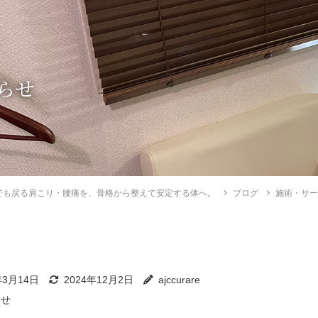
らせ
でも戻る肩こり・腰痛を、骨格から整えて安定する体へ。
ブログ
施術・サ
年3月14日
2024年12月2日
ajccurare
らせ