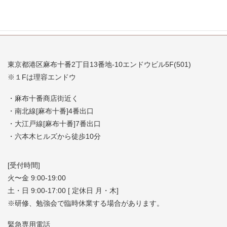
東京都港区麻布十番2丁目13番地-10エンドウビル5F(501)
※１Fは理容エンドウ
・麻布十番商店街近く
・南北線[麻布十番]4番出口
・大江戸線[麻布十番]7番出口
・六本木ヒルズから徒歩10分
[受付時間]
火〜金 9:00-19:00
土・日 9:00-17:00 [ 定休日 月・木]
※研修、勉強会で臨時休業する場合があります。
緊急専用電話