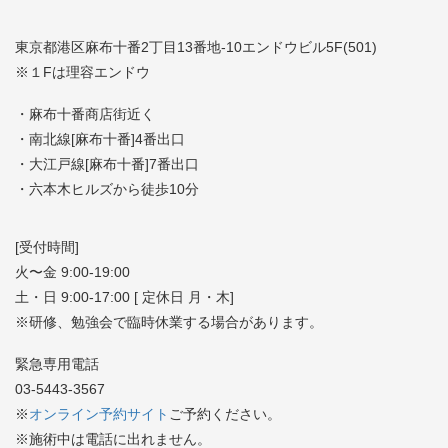
東京都港区麻布十番2丁目13番地-10エンドウビル5F(501)
※１Fは理容エンドウ
・麻布十番商店街近く
・南北線[麻布十番]4番出口
・大江戸線[麻布十番]7番出口
・六本木ヒルズから徒歩10分
[受付時間]
火〜金 9:00-19:00
土・日 9:00-17:00 [ 定休日 月・木]
※研修、勉強会で臨時休業する場合があります。
緊急専用電話
03-5443-3567
※
オンライン予約サイト
ご予約ください。
※施術中は電話に出れません。