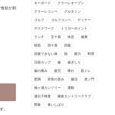
キーボード
クラーレオープン
で食欲が刺
クラーレコンペ
グルタミン
ゴルフ
ゴルフコンペ
ディナー
デスクワーク
トリガーポイント
ランチ
五十肩
休息
健康
咬筋
四十肩
回復
回復できない体
指
握力
料理
日経カップ
歯
歯ぎしり
歯の痛み
疲労
痺れ
筋トレ
肥満
背骨の歪み
腸活
虎ノ門
袖ヶ浦カンツリー
運動
遺伝子検査
鎌倉カントリークラブ
間食
食いしばり
す。