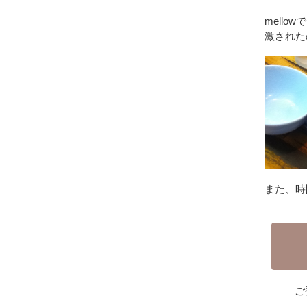
mell
激された
また、時
ご