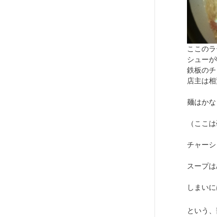
ここのラ
シューが
鉄板のチ
店主は相
麺はかな
（ここは
チャーシ
スープは
しまいに
という、