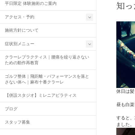
知っ
平日限定 体験施術のご案内
アクセス・予約
施術方針について
症状別メニュー
クラーレプラクティス｜腰痛を繰り返さない
ための動作再教育
ゴルフ整体｜飛距離・パフォーマンスを落と
さない体へ｜麻布十番クラーレ
休日は髪
【併設スタジオ】ミレニアピラティス
昼も白楽
ブログ
すると、
スタッフ募集
ました。