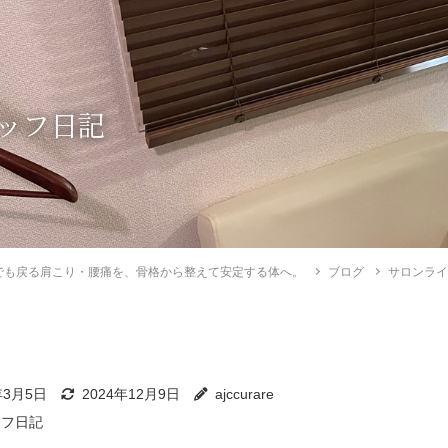
ッフ日記
でも戻る肩こり・腰痛を、骨格から整えて安定する体へ。
ブログ
サロンラ
年3月5日
2024年12月9日
ajccurare
ッフ日記