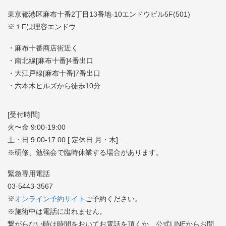
東京都港区麻布十番2丁目13番地-10エンドウビル5F(501)
※１Fは理容エンドウ
・麻布十番商店街近く
・南北線[麻布十番]4番出口
・大江戸線[麻布十番]7番出口
・六本木ヒルズから徒歩10分
[受付時間]
火〜金 9:00-19:00
土・日 9:00-17:00 [ 定休日 月・木]
※研修、勉強会で臨時休業する場合があります。
緊急専用電話
03-5443-3567
※
オンライン予約サイト
ご予約ください。
※施術中は電話に出れません。
繋がらない時は時間をおいてお電話を頂くか、公式LINEからお問