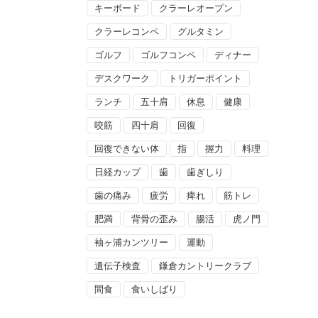
キーボード
クラーレオープン
クラーレコンペ
グルタミン
ゴルフ
ゴルフコンペ
ディナー
デスクワーク
トリガーポイント
ランチ
五十肩
休息
健康
咬筋
四十肩
回復
回復できない体
指
握力
料理
日経カップ
歯
歯ぎしり
歯の痛み
疲労
痺れ
筋トレ
肥満
背骨の歪み
腸活
虎ノ門
袖ヶ浦カンツリー
運動
遺伝子検査
鎌倉カントリークラブ
間食
食いしばり