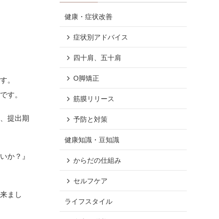
健康・症状改善
症状別アドバイス
四十肩、五十肩
O脚矯正
ます。
たです。
筋膜リリース
局、提出期
予防と対策
健康知識・豆知識
ないか？』
からだの仕組み
セルフケア
出来まし
ライフスタイル