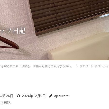
ッフ日記
でも戻る肩こり・腰痛を、骨格から整えて安定する体へ。
ブログ
サロンラ
年2月26日
2024年12月9日
ajccurare
ッフ日記