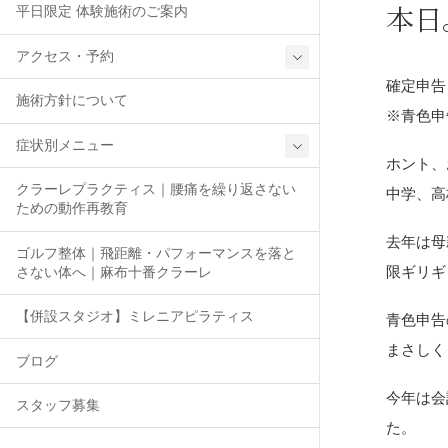
本日
平日限定 体験施術のご案内
アクセス・予約
確定申告
施術方針について
※青色申
症状別メニュー
ホント、
クラーレプラクティス｜腰痛を繰り返さない
中学、高
ための動作再教育
去年は母
ゴルフ整体｜飛距離・パフォーマンスを落と
限ギリギ
さない体へ｜麻布十番クラーレ
【併設スタジオ】ミレニアピラティス
青色申告
まさしく
ブログ
今年は会
スタッフ募集
た。