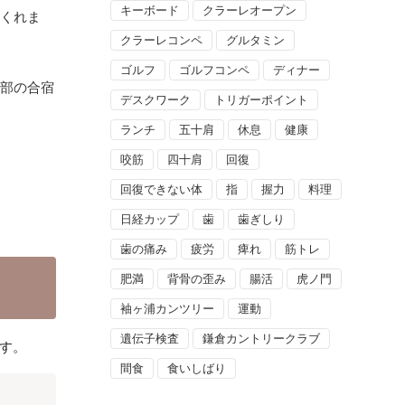
キーボード
クラーレオープン
てくれま
クラーレコンペ
グルタミン
ゴルフ
ゴルフコンペ
ディナー
ト部の合宿
デスクワーク
トリガーポイント
ランチ
五十肩
休息
健康
咬筋
四十肩
回復
回復できない体
指
握力
料理
日経カップ
歯
歯ぎしり
歯の痛み
疲労
痺れ
筋トレ
肥満
背骨の歪み
腸活
虎ノ門
袖ヶ浦カンツリー
運動
遺伝子検査
鎌倉カントリークラブ
す。
間食
食いしばり