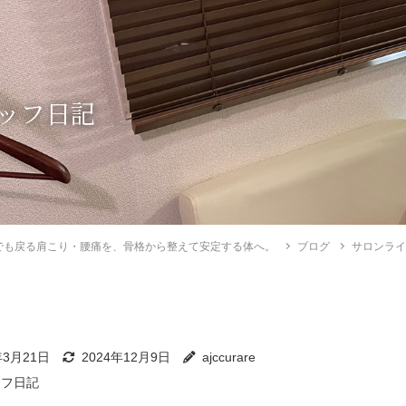
ッフ日記
でも戻る肩こり・腰痛を、骨格から整えて安定する体へ。
ブログ
サロンラ
年3月21日
2024年12月9日
ajccurare
ッフ日記