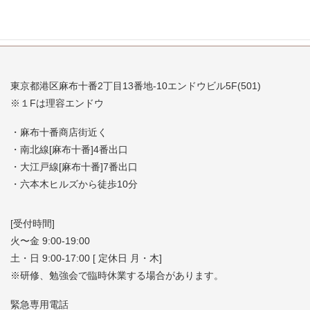
東京都港区麻布十番2丁目13番地-10エンドウビル5F(501)
※１Fは理容エンドウ
・麻布十番商店街近く
・南北線[麻布十番]4番出口
・大江戸線[麻布十番]7番出口
・六本木ヒルズから徒歩10分
[受付時間]
火〜金 9:00-19:00
土・日 9:00-17:00 [ 定休日 月・木]
※研修、勉強会で臨時休業する場合があります。
緊急専用電話