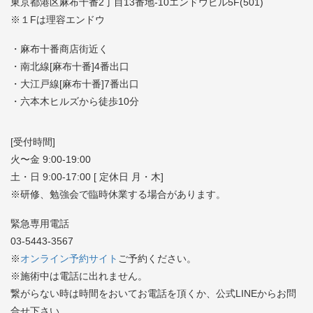
東京都港区麻布十番2丁目13番地-10エンドウビル5F(501)
※１Fは理容エンドウ
・麻布十番商店街近く
・南北線[麻布十番]4番出口
・大江戸線[麻布十番]7番出口
・六本木ヒルズから徒歩10分
[受付時間]
火〜金 9:00-19:00
土・日 9:00-17:00 [ 定休日 月・木]
※研修、勉強会で臨時休業する場合があります。
緊急専用電話
03-5443-3567
※
オンライン予約サイト
ご予約ください。
※施術中は電話に出れません。
繋がらない時は時間をおいてお電話を頂くか、公式LINEからお問
合せ下さい。