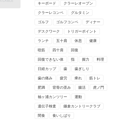
キーボード
クラーレオープン
クラーレコンペ
グルタミン
ゴルフ
ゴルフコンペ
ディナー
デスクワーク
トリガーポイント
ランチ
五十肩
休息
健康
咬筋
四十肩
回復
回復できない体
指
握力
料理
日経カップ
歯
歯ぎしり
歯の痛み
疲労
痺れ
筋トレ
肥満
背骨の歪み
腸活
虎ノ門
袖ヶ浦カンツリー
運動
遺伝子検査
鎌倉カントリークラブ
間食
食いしばり