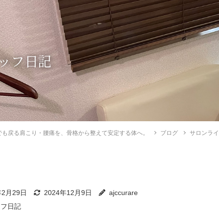
ッフ日記
でも戻る肩こり・腰痛を、骨格から整えて安定する体へ。
ブログ
サロンラ
年2月29日
2024年12月9日
ajccurare
ッフ日記