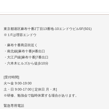
東京都港区麻布十番2丁目13番地-10エンドウビル5F(501)
※１Fは理容エンドウ
・麻布十番商店街近く
・南北線[麻布十番]4番出口
・大江戸線[麻布十番]7番出口
・六本木ヒルズから徒歩10分
[受付時間]
火〜金 9:00-19:00
土・日 9:00-17:00 [ 定休日 月・木]
※研修、勉強会で臨時休業する場合があります。
緊急専用電話