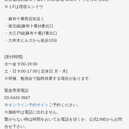
※１Fは理容エンドウ
・麻布十番商店街近く
・南北線[麻布十番]4番出口
・大江戸線[麻布十番]7番出口
・六本木ヒルズから徒歩10分
[受付時間]
火〜金 9:00-19:00
土・日 9:00-17:00 [ 定休日 月・木]
※研修、勉強会で臨時休業する場合があります。
緊急専用電話
03-5443-3567
※
オンライン予約サイト
ご予約ください。
※施術中は電話に出れません。
繋がらない時は時間をおいてお電話を頂くか、公式LINEからお問
合せ下さい。