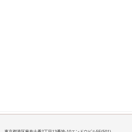
2008年1月
2007年12月
2007年11月
2007年10月
2007年9月
2007年8月
2007年7月
東京都港区麻布十番2丁目13番地-10エンドウビル5F(501)