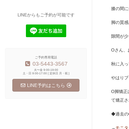
膝の間に
LINEからもご予約が可能です
脚の質感
隙間が少
Oさん、
ご予約専用電話
03-5443-3567
秋に入っ
火〜金 9:00-19:00
土・日 9:00-17:00 [ 定休日 月・祝 ]
やはりブ
LINE予約はこちら
O脚矯正
て矯正さ
◆過去の
→
モニタ