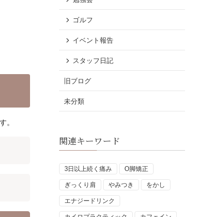
ゴルフ
イベント報告
スタッフ日記
旧ブログ
未分類
す。
関連キーワード
3日以上続く痛み
O脚矯正
ぎっくり肩
やみつき
をかし
エナジードリンク
カイロプラクティック
カフェイン