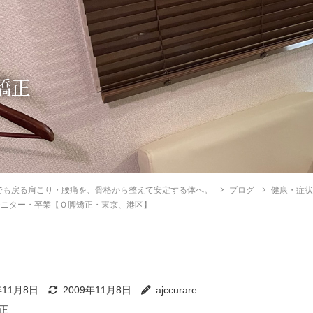
矯正
でも戻る肩こり・腰痛を、骨格から整えて安定する体へ。
ブログ
健康・症
モニター・卒業【Ｏ脚矯正・東京、港区】
年11月8日
2009年11月8日
ajccurare
正