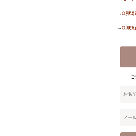
→
O脚矯
→
O脚矯
ご