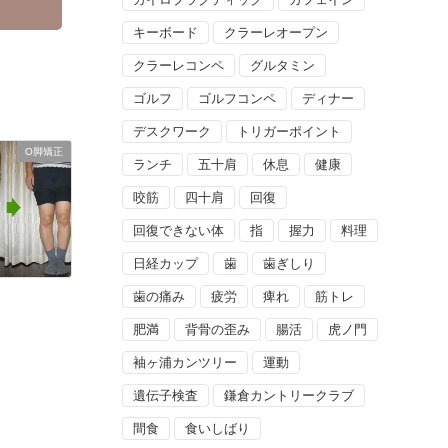
キーボード
クラーレオープン
クラーレコンペ
グルタミン
ゴルフ
ゴルフコンペ
ディナー
デスクワーク
トリガーポイント
O脚矯正
ランチ
五十肩
休息
健康
咬筋
四十肩
回復
回復できない体
指
握力
料理
日経カップ
歯
歯ぎしり
歯の痛み
疲労
痺れ
筋トレ
肥満
背骨の歪み
腸活
虎ノ門
袖ヶ浦カンツリー
運動
遺伝子検査
鎌倉カントリークラブ
間食
食いしばり