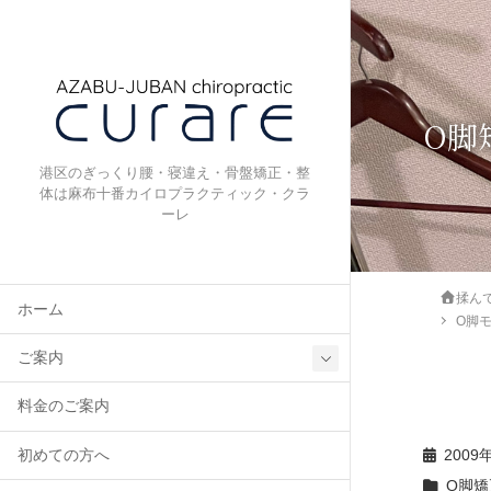
O脚
港区のぎっくり腰・寝違え・骨盤矯正・整
体は麻布十番カイロプラクティック・クラ
ーレ
揉ん
ホーム
O脚
ご案内
料金のご案内
初めての方へ
2009
O脚矯