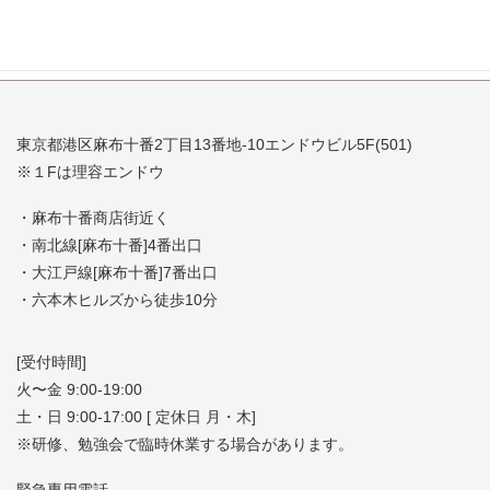
東京都港区麻布十番2丁目13番地-10エンドウビル5F(501)
※１Fは理容エンドウ
・麻布十番商店街近く
・南北線[麻布十番]4番出口
・大江戸線[麻布十番]7番出口
・六本木ヒルズから徒歩10分
[受付時間]
火〜金 9:00-19:00
土・日 9:00-17:00 [ 定休日 月・木]
※研修、勉強会で臨時休業する場合があります。
緊急専用電話