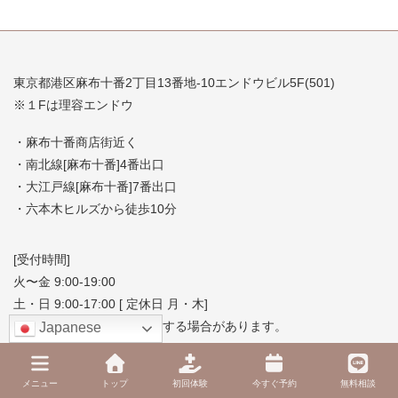
東京都港区麻布十番2丁目13番地-10エンドウビル5F(501)
※１Fは理容エンドウ
・麻布十番商店街近く
・南北線[麻布十番]4番出口
・大江戸線[麻布十番]7番出口
・六本木ヒルズから徒歩10分
[受付時間]
火〜金 9:00-19:00
土・日 9:00-17:00 [ 定休日 月・木]
※研修、勉強会で臨時休業する場合があります。
Japanese
緊急専用電話
メニュー
トップ
初回体験
今すぐ予約
無料相談
03-5443-3567